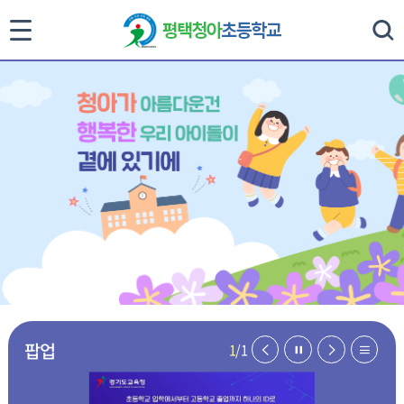
통
검색
합
검
색
닫
기
팝업
이
일
다
리
1
/
1
전
시
음
스
페
정
페
트