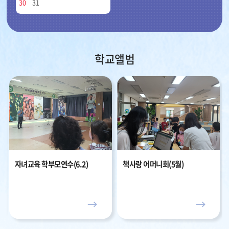
화,
30
31
수,
목,
금,
토
학교앨범
자녀교육 학부모연수(6.2)
책사랑 어머니회(5월)