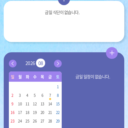
보
금일 식단이 없습니다.
기
더
학
2026
08
보
이
다
교
전
음
기
금일 일정이 없습니다.
일
월
화
수
목
금
토
달
달
일
학
1
정
교
2
3
4
5
6
7
8
일
정
9
10
11
12
13
14
15
-
16
17
18
19
20
21
22
일,
23
24
25
26
27
28
29
월,