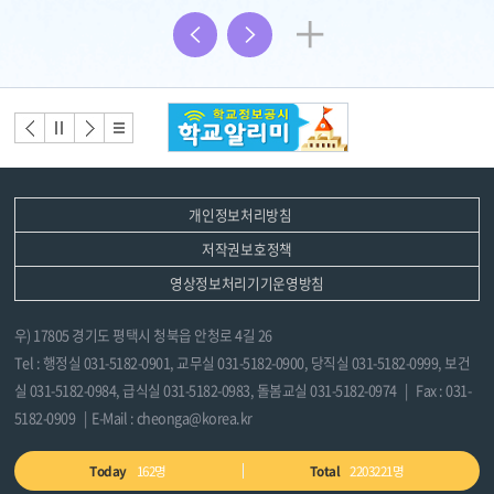
3
더
배
보
너
배너
배너
배너
배너
모
이전
정지
다음
리스
음
트
기
개인정보처리방침
저작권보호정책
영상정보처리기기운영방침
우) 17805 경기도 평택시 청북읍 안청로 4길 26
Tel : 행정실 031-5182-0901, 교무실 031-5182-0900, 당직실 031-5182-0999, 보건
실 031-5182-0984, 급식실 031-5182-0983, 돌봄교실 031-5182-0974 | Fax : 031-
5182-0909 | E-Mail : cheonga@korea.kr
Today
162명
Total
2203221명