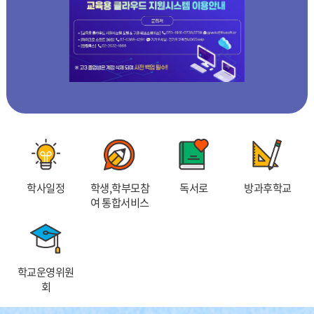
이
지
이
보
지
지
기
학사일정
학생,학부모참
독서로
방과후학교
여 통합서비스
학교운영위원
회